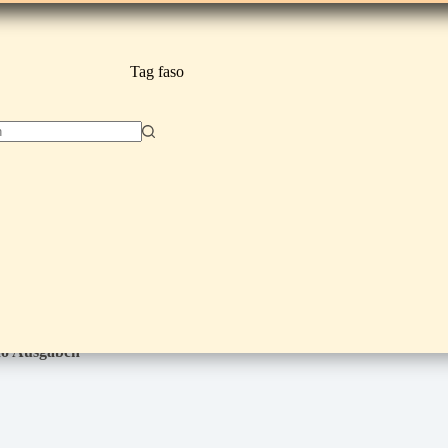
Tag
faso
nfo Ausgaben