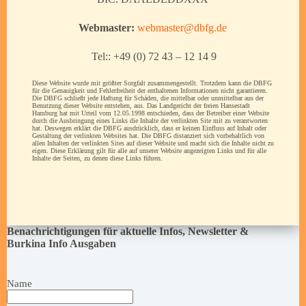
Webmaster:
webmaster@dbfg.de
Tel:: +49 (0) 72 43 – 12 14 9
Diese Website wurde mit größter Sorgfalt zusammengestellt. Trotzdem kann die DBFG
für die Genauigkeit und Fehlerfreiheit der enthaltenen Informationen nicht garantieren.
Die DBFG schließt jede Haftung für Schäden, die mittelbar oder unmittelbar aus der
Benutzung dieser Website entstehen, aus. Das Landgericht der freien Hansestadt
Hamburg hat mit Urteil vom 12.05.1998 entschieden, dass der Betreiber einer Website
durch die Ausbringung eines Links die Inhalte der verlinkten Site mit zu verantworten
hat. Deswegen erklärt die DBFG ausdrücklich, dass er keinen Einfluss auf Inhalt oder
Gestaltung der verlinkten Websites hat. Die DBFG distanziert sich vorbehaltlich von
allen Inhalten der verlinkten Sites auf dieser Website und macht sich die Inhalte nicht zu
eigen. Diese Erklärung gilt für alle auf unserer Website angezeigten Links und für alle
Inhalte der Seiten, zu denen diese Links führen.
Benachrichtigungen für aktuelle Infos, Newsletter &
Burkina Info Ausgaben
Name