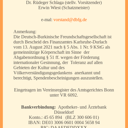
Dr. Rüdeger Schlaga (stellv. Vorsitzender)
Erwin Wiest (Schatzmeister)
e-mal:
vorstand@dbfg.de
Anmerkung:
Die Deutsch-Burkinische Freundschaftsgesellschaft ist
durch Bescheid des Finanzamtes Karlsruhe-Durlach
vom 13. August 2021 nach § 5 Abs. 1 Nr. 9 KStG als
gemeinnützige Körperschaft im Sinne der
Abgabenordnung § 51 ff. wegen der Förderung
internationaler Gesinnung, der Toleranz auf allen
Gebieten der Kultur und des
Völkerverständigungsgedankens anerkannt und
berechtigt, Spendenbescheinigungen auszustellen.
Eingetragen im Vereinsregister des Amtsgerichtes Bonn
unter VR 6092.
Bankverbindung:
Apotheker- und Ärztebank
Düsseldorf
Konto.: 45 65 894 (BLZ 300 606 01)
IBAN: DE03 3006 0601 0004 5658 94
BIC: DAAEDEDDXXX